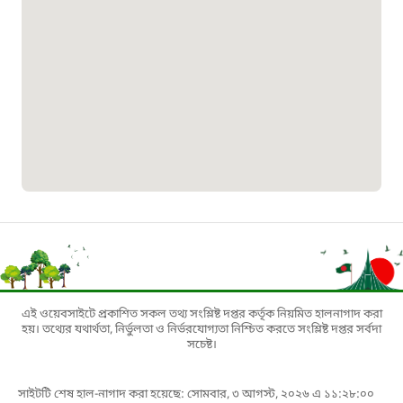
০১৯০৮৮৮৮৮৮৮
মাদকদ্রব্য নিয়ন্ত্রণ হটলাইন
১৬১১৩
জরুরী অভ্যন্তরীণ নৌ-পরিবহন হটলাইন
১৬৪৪৫
পাসপোর্ট বাতায়ন হটলাইন
এই ওয়েবসাইটে প্রকাশিত সকল তথ্য সংশ্লিষ্ট দপ্তর কর্তৃক নিয়মিত হালনাগাদ করা
১৬১৭১
হয়। তথ্যের যথার্থতা, নির্ভুলতা ও নির্ভরযোগ্যতা নিশ্চিত করতে সংশ্লিষ্ট দপ্তর সর্বদা
সচেষ্ট।
বাংলাদেশ মুক্তিযোদ্ধা কল্যাণ ট্রাস্ট
সাইটটি শেষ হাল-নাগাদ করা হয়েছে: সোমবার, ৩ আগস্ট, ২০২৬ এ ১১:২৮:০০